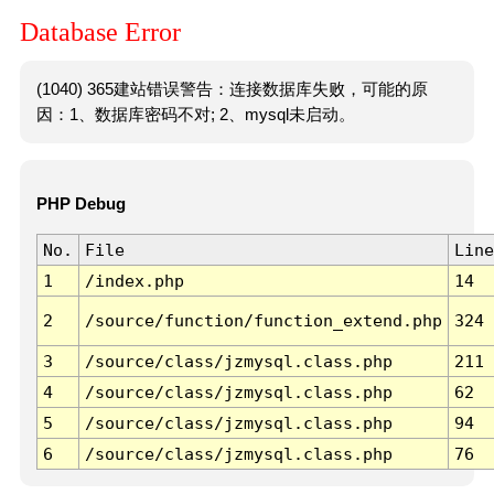
Database Error
(1040) 365建站错误警告：连接数据库失败，可能的原
因：1、数据库密码不对; 2、mysql未启动。
PHP Debug
No.
File
Line
1
/index.php
14
2
/source/function/function_extend.php
324
3
/source/class/jzmysql.class.php
211
4
/source/class/jzmysql.class.php
62
5
/source/class/jzmysql.class.php
94
6
/source/class/jzmysql.class.php
76