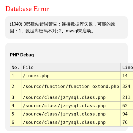
Database Error
(1040) 365建站错误警告：连接数据库失败，可能的原
因：1、数据库密码不对; 2、mysql未启动。
PHP Debug
No.
File
Line
1
/index.php
14
2
/source/function/function_extend.php
324
3
/source/class/jzmysql.class.php
211
4
/source/class/jzmysql.class.php
62
5
/source/class/jzmysql.class.php
94
6
/source/class/jzmysql.class.php
76