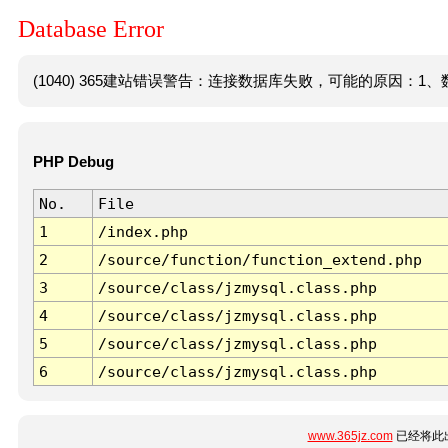
Database Error
(1040) 365建站错误警告：连接数据库失败，可能的原因：1、数
PHP Debug
No.
File
1
/index.php
2
/source/function/function_extend.php
3
/source/class/jzmysql.class.php
4
/source/class/jzmysql.class.php
5
/source/class/jzmysql.class.php
6
/source/class/jzmysql.class.php
www.365jz.com
已经将此